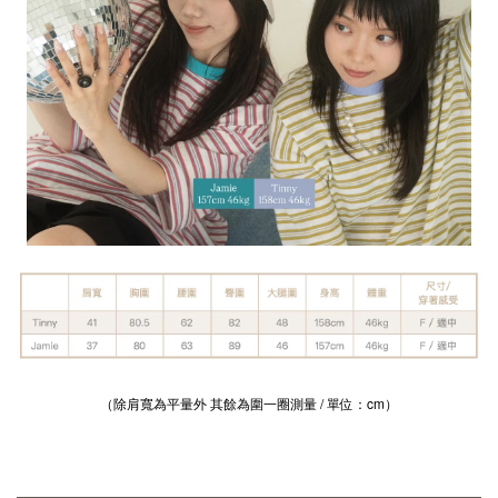
（除肩寬為平量外 其餘為圍一圈測量 / 單位：cm）