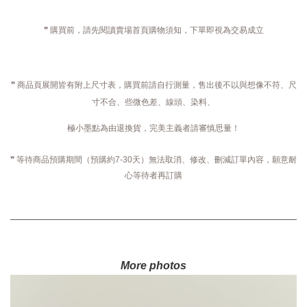
❞ 購買前，請先閱讀賣場首頁購物須知，下單即視為交易成立
❞ 商品頁展開皆有附上尺寸表，購買前請自行測量，售出後不以與想像不符、尺
寸不合、些微色差、線頭、染料、
極小墨點為由退換貨，完美主義者請審慎思量！
❞ 等待商品預購期間（預購約7-30天）無法取消、修改、刪減訂單內容，願意耐
心等待者再訂購
More photos