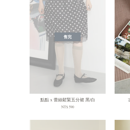
售完
點點 x 蕾絲鬆緊五分裙 黑/白
NT$ 590