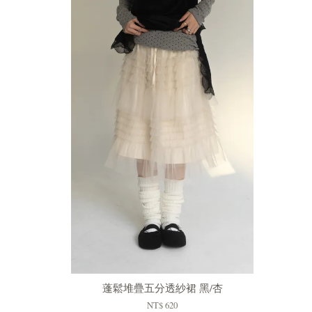
蓬鬆堆疊五分透紗裙 黑/杏
NT$ 620