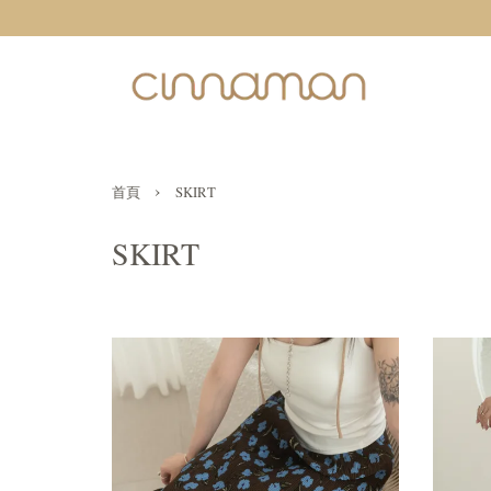
›
首頁
SKIRT
SKIRT