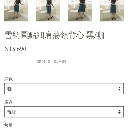
雪紡圓點細肩蕩領背心 黑/咖
NT$ 690
總分:
0
-
0
評價
顏色
庫存
數量