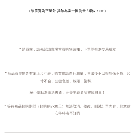
（除肩寬為平量外 其餘為圍一圈測量 / 單位：cm）
❞ 購買前，請先閱讀賣場首頁購物須知，下單即視為交易成立
❞ 商品頁展開皆有附上尺寸表，購買前請自行測量，售出後不以與想像不符、尺
寸不合、些微色差、線頭、染料、
極小墨點為由退換貨，完美主義者請審慎思量！
❞ 等待商品預購期間（預購約7-30天）無法取消、修改、刪減訂單內容，願意耐
心等待者再訂購