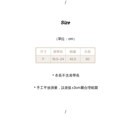
/
Size
（單位：cm）
＊衣長不含肩帶長
＊手工平放測量，誤差值±3cm屬合理範圍
/