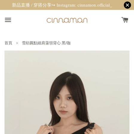
新品直播 / 穿搭分享↪ Instagram: cinnamon.official_
›
首頁
雪紡圓點細肩蕩領背心 黑/咖