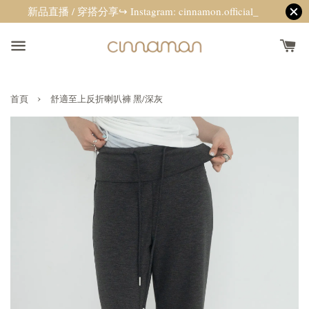
新品直播 / 穿搭分享↪ Instagram: cinnamon.official_
›
首頁
舒適至上反折喇叭褲 黑/深灰