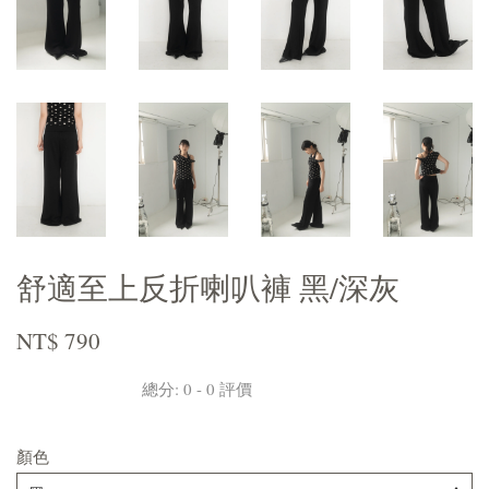
舒適至上反折喇叭褲 黑/深灰
NT$ 790
總分:
0
-
0
評價
顏色