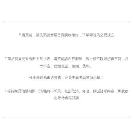
❞ 購買前，請先閱讀賣場首頁購物須知，下單即視為交易成立
❞ 商品頁展開皆有附上尺寸表，購買前請自行測量，售出後不以與想像不符、尺
寸不合、些微色差、線頭、染料、
極小墨點為由退換貨，完美主義者請審慎思量！
❞ 等待商品預購期間（預購約7-30天）無法取消、修改、刪減訂單內容，願意耐
心等待者再訂購