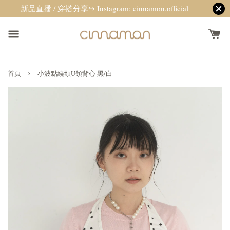
新品直播 / 穿搭分享↪ Instagram: cinnamon.official_
›
首頁
小波點繞頸U領背心 黑/白