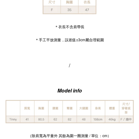
＊衣長不含肩帶長
＊手工平放測量，誤差值±3cm屬合理範圍
/
Model info
（除肩寬為平量外 其餘為圍一圈測量 / 單位：cm）