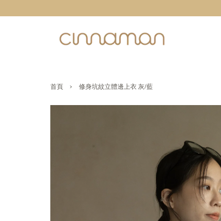
›
首頁
修身坑紋立體邊上衣 灰/藍