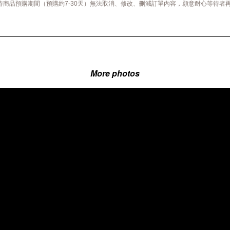
等待商品預購期間（預購約7-30天）無法取消、修改、刪減訂單內容，願意耐心等待者
More photos