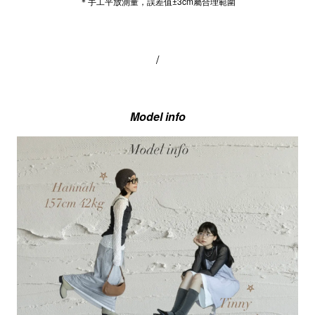
＊手工平放測量，誤差值±3cm屬合理範圍
/
Model info