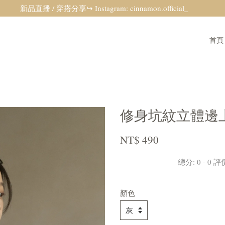
新品直播 / 穿搭分享↪ Instagram: cinnamon.official_
首頁
修身坑紋立體邊上
NT$ 490
總分:
0
-
0
評
顏色