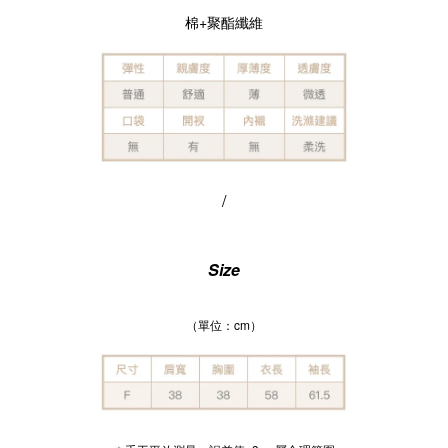
棉+聚酯纖維
/
Size
（單位：cm）