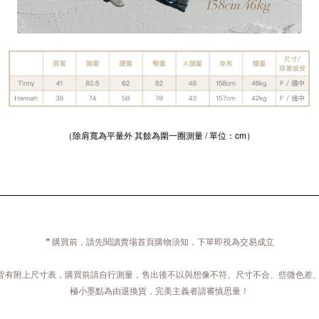
（除肩寬為平量外 其餘為圍一圈測量 / 單位：cm）
❞ 購買前，請先閱讀賣場首頁購物須知，下單即視為交易成立
開皆有附上尺寸表，購買前請自行測量，售出後不以與想像不符、尺寸不合、些微色差
極小墨點為由退換貨，完美主義者請審慎思量！