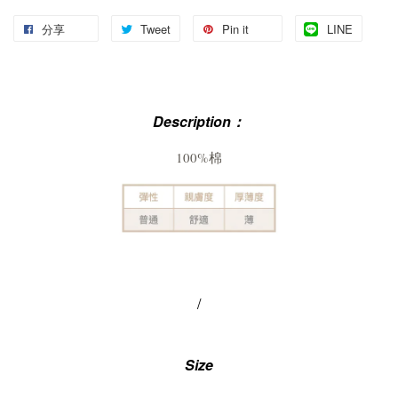
分享
Tweet
Pin it
LINE
Description：
100%棉
/
Size