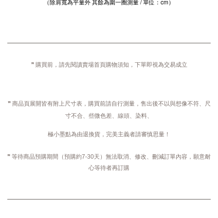
（除肩寬為平量外 其餘為圍一圈測量 / 單位：cm）
❞ 購買前，請先閱讀賣場首頁購物須知，下單即視為交易成立
❞ 商品頁展開皆有附上尺寸表，購買前請自行測量，售出後不以與想像不符、尺
寸不合、些微色差、線頭、染料、
極小墨點為由退換貨，完美主義者請審慎思量！
❞ 等待商品預購期間（預購約7-30天）無法取消、修改、刪減訂單內容，願意耐
心等待者再訂購