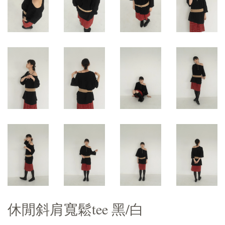
休閒斜肩寬鬆tee 黑/白